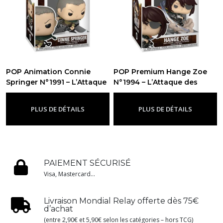
POP Animation Connie
POP Premium Hange Zoe
Springer N°1991 – L’Attaque
N°1994 – L’Attaque des
des Titans Saison Finale
Titans Saison Finale
-
Figurine
-
Figurine Funko Pop L'attaque Des
Funko Pop L'attaque Des Titans
PLUS DE DÉTAILS
PLUS DE DÉTAILS
Titans
PAIEMENT SÉCURISÉ
Visa, Mastercard...
Livraison Mondial Relay offerte dès 75€
d’achat
(entre 2,90€ et 5,90€ selon les catégories – hors TCG)