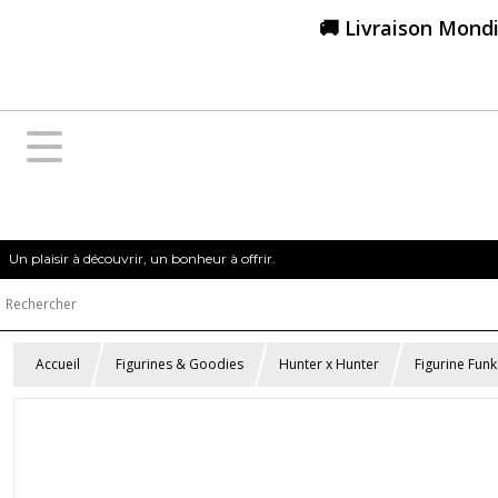
🚚 Livraison Mondi
Un plaisir à découvrir, un bonheur à offrir.
Accueil
Figurines & Goodies
Hunter x Hunter
Figurine Fun