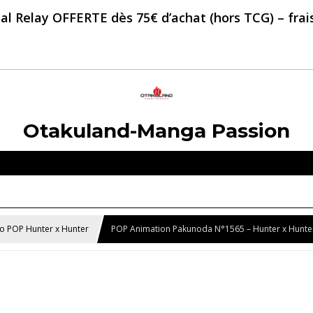
al Relay OFFERTE dès 75€ d’achat (hors TCG) – frais 
Otakuland-Manga Passion
ko POP Hunter x Hunter
POP Animation Pakunoda N°1565 – Hunter x Hunte