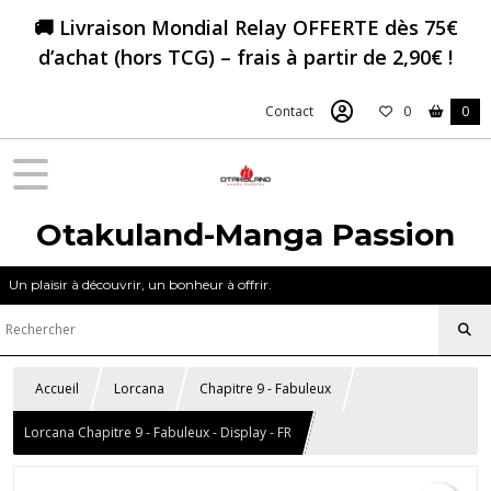
🚚 Livraison Mondial Relay OFFERTE dès 75€
d’achat (hors TCG) – frais à partir de 2,90€ !
Contact
0
0
Otakuland-Manga Passion
Un plaisir à découvrir, un bonheur à offrir.
Accueil
Lorcana
Chapitre 9 - Fabuleux
Lorcana Chapitre 9 - Fabuleux - Display - FR