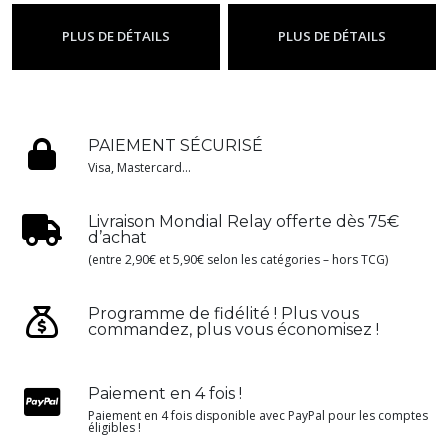
profondeurs - Display FR
profondeurs - Illumineer's
-
Chapitre 10 - Lueurs Dans Les
Trove FR
-
Chapitre 10 - Lueurs
PLUS DE DÉTAILS
PLUS DE DÉTAILS
Profondeurs
Dans Les Profondeurs
PAIEMENT SÉCURISÉ
Visa, Mastercard...
Livraison Mondial Relay offerte dès 75€
d’achat
(entre 2,90€ et 5,90€ selon les catégories – hors TCG)
Programme de fidélité ! Plus vous
commandez, plus vous économisez !
Paiement en 4 fois !
Paiement en 4 fois disponible avec PayPal pour les comptes
éligibles !