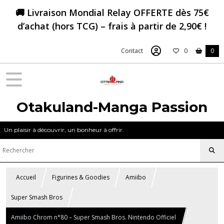
🚚 Livraison Mondial Relay OFFERTE dès 75€
d’achat (hors TCG) – frais à partir de 2,90€ !
Contact
0
0
Otakuland-Manga Passion
Un plaisir à découvrir, un bonheur à offrir.
Accueil
Figurines & Goodies
Amiibo
Super Smash Bros
Amiibo Chrom n°80 – Super Smash Bros. Nintendo Officiel