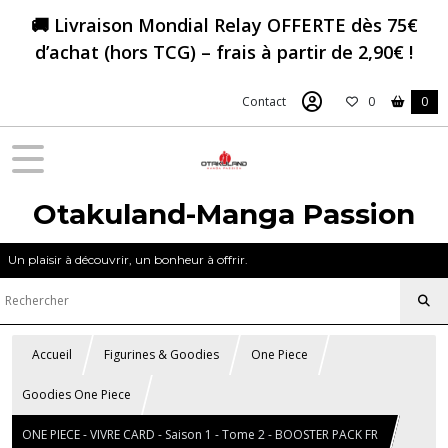
🚚 Livraison Mondial Relay OFFERTE dès 75€
d’achat (hors TCG) – frais à partir de 2,90€ !
Contact
0
0
Otakuland-Manga Passion
Un plaisir à découvrir, un bonheur à offrir.
Accueil
Figurines & Goodies
One Piece
Goodies One Piece
ONE PIECE - VIVRE CARD - Saison 1 - Tome 2 - BOOSTER PACK FR