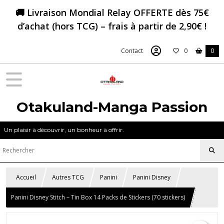
🚚 Livraison Mondial Relay OFFERTE dès 75€
d’achat (hors TCG) – frais à partir de 2,90€ !
Contact
0
0
Otakuland-Manga Passion
Un plaisir à découvrir, un bonheur à offrir.
Accueil
Autres TCG
Panini
Panini Disney
Panini Disney Stitch – Tin Box 14 Packs de Stickers (70 stickers)