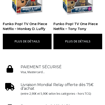
Funko Pop! TV One Piece
Funko Pop! TV One Piece
Netflix – Monkey D. Luffy
Netflix – Tony Tony
n°1878
Chopper Flocked n°1883
-
Figurine Funko Pop One
Piece
-
Figurine Funko Pop One Piece
PLUS DE DÉTAILS
PLUS DE DÉTAILS
PAIEMENT SÉCURISÉ
Visa, Mastercard...
Livraison Mondial Relay offerte dès 75€
d’achat
(entre 2,90€ et 5,90€ selon les catégories – hors TCG)