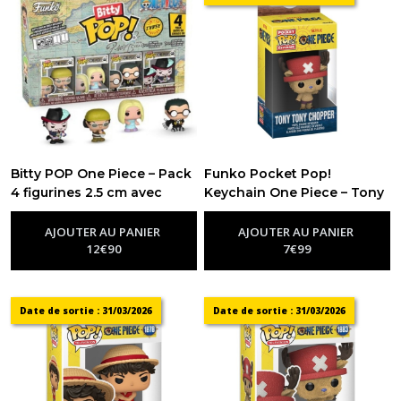
Bitty POP One Piece – Pack
Funko Pocket Pop!
4 figurines 2.5 cm avec
Keychain One Piece – Tony
Usopp
Tony Chopper
-
Figurine Funko Pop One
-
Figurine Funko
Piece
Pop One Piece
AJOUTER AU PANIER
AJOUTER AU PANIER
12
€
90
7
€
99
Date de sortie : 31/03/2026
Date de sortie : 31/03/2026