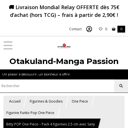
🚚 Livraison Mondial Relay OFFERTE dès 75€
d’achat (hors TCG) – frais à partir de 2,90€ !
Contact
0
0
Otakuland-Manga Passion
Un plaisir à découvrir, un bonheur à offrir.
Accueil
Figurines & Goodies
One Piece
Figurine Funko Pop One Piece
Bitty POP One Piece – Pack 4 figurines 2.5 cm avec Sanji