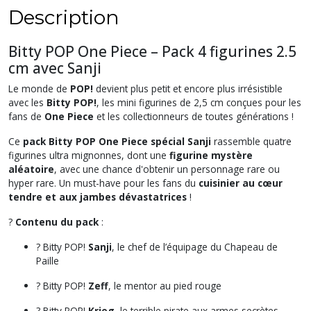
Description
Bitty POP One Piece – Pack 4 figurines 2.5
cm avec Sanji
Le monde de
POP!
devient plus petit et encore plus irrésistible
avec les
Bitty POP!
, les mini figurines de 2,5 cm conçues pour les
fans de
One Piece
et les collectionneurs de toutes générations !
Ce
pack Bitty POP One Piece spécial Sanji
rassemble quatre
figurines ultra mignonnes, dont une
figurine mystère
aléatoire
, avec une chance d'obtenir un personnage rare ou
hyper rare. Un must-have pour les fans du
cuisinier au cœur
tendre et aux jambes dévastatrices
!
?
Contenu du pack
:
? Bitty POP!
Sanji
, le chef de l’équipage du Chapeau de
Paille
? Bitty POP!
Zeff
, le mentor au pied rouge
?️ Bitty POP!
Krieg
, le terrible pirate aux armes secrètes