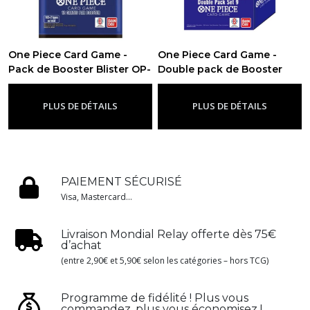
One Piece Card Game -
One Piece Card Game -
Pack de Booster Blister OP-
Double pack de Booster
14 Les Sept de la Mer d'Azur
OP-14 Les Sept de la Mer
- FR
d'Azur - FR
-
Op14 - Les Sept De La Mer
-
Op14 - Les Sept De
PLUS DE DÉTAILS
PLUS DE DÉTAILS
D'azur
La Mer D'azur
PAIEMENT SÉCURISÉ
Visa, Mastercard...
Livraison Mondial Relay offerte dès 75€
d’achat
(entre 2,90€ et 5,90€ selon les catégories – hors TCG)
Programme de fidélité ! Plus vous
commandez, plus vous économisez !