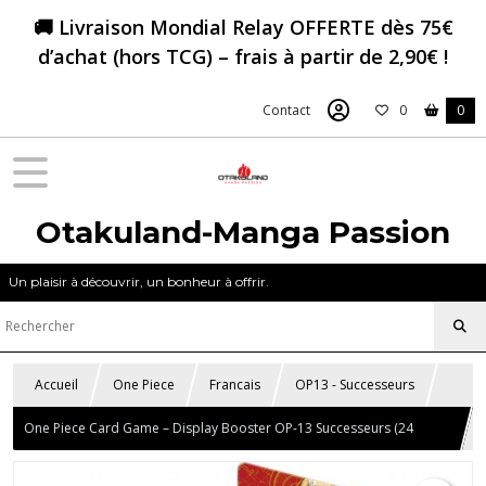
🚚 Livraison Mondial Relay OFFERTE dès 75€
d’achat (hors TCG) – frais à partir de 2,90€ !
Contact
0
0
Otakuland-Manga Passion
Un plaisir à découvrir, un bonheur à offrir.
Accueil
One Piece
Francais
OP13 - Successeurs
One Piece Card Game – Display Booster OP-13 Successeurs (24
Boosters) – FR