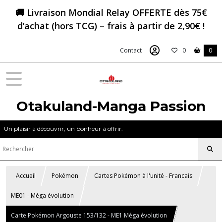
🚚 Livraison Mondial Relay OFFERTE dès 75€
d’achat (hors TCG) – frais à partir de 2,90€ !
Contact
0
0
Otakuland-Manga Passion
Un plaisir à découvrir, un bonheur à offrir.
Accueil
Pokémon
Cartes Pokémon à l'unité - Francais
ME01 - Méga évolution
Carte Pokémon Argouste 153/132 - ME1 Méga évolution