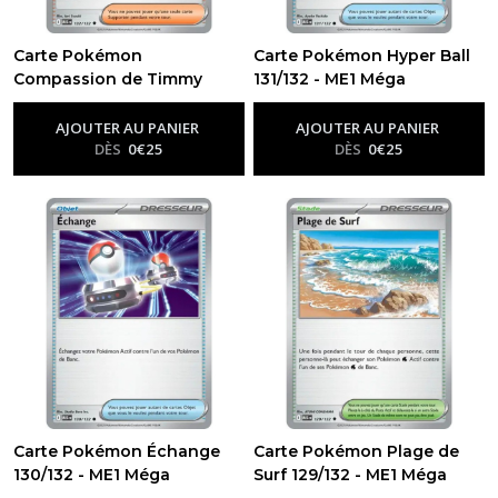
Carte Pokémon
Carte Pokémon Hyper Ball
Compassion de Timmy
131/132 - ME1 Méga
132/132 - ME1 Méga
évolution
-
Me01 - Méga
Évolution
évolution
-
Me01 - Méga
AJOUTER AU PANIER
AJOUTER AU PANIER
Évolution
DÈS
0
€
25
DÈS
0
€
25
Carte Pokémon Échange
Carte Pokémon Plage de
130/132 - ME1 Méga
Surf 129/132 - ME1 Méga
évolution
évolution