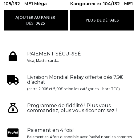
105/132 - ME1 Méga
Kangourex ex 104/132 - ME1
évolution
Méga évolution
-
Me01 - Méga
-
Me01 - Méga
Évolution
Évolution
AJOUTER AU PANIER
PLUS DE DÉTAILS
DÈS
0
€
25
PAIEMENT SÉCURISÉ
Visa, Mastercard...
Livraison Mondial Relay offerte dès 75€
d’achat
(entre 2,90€ et 5,90€ selon les catégories – hors TCG)
Programme de fidélité ! Plus vous
commandez, plus vous économisez !
Paiement en 4 fois !
Paiement en 4 fois disponible avec PayPal pour les comptes