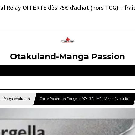
al Relay OFFERTE dès 75€ d’achat (hors TCG) – frais 
Otakuland-Manga Passion
 - Méga évolution
Carte Pokémon Forgella 97/132 - ME1 Méga évolution