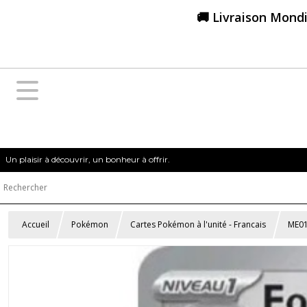
🚚 Livraison Mondi
Un plaisir à découvrir, un bonheur à offrir.
Accueil
Pokémon
Cartes Pokémon à l'unité - Francais
ME01