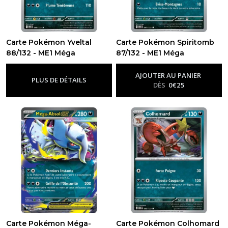
Carte Pokémon Yveltal
Carte Pokémon Spiritomb
88/132 - ME1 Méga
87/132 - ME1 Méga
évolution
évolution
-
Me01 - Méga
-
Me01 - Méga
Évolution
Évolution
AJOUTER AU PANIER
PLUS DE DÉTAILS
DÈS
0
€
25
Carte Pokémon Méga-
Carte Pokémon Colhomard