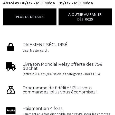
Absol ex 86/132 - ME1 Méga
85/132 - ME1 Méga
évolution
évolution
-
Me01 - Méga
-
Me01 - Méga
Évolution
Évolution
AJOUTER AU PANIER
PLUS DE DÉTAILS
DÈS
0
€
25
PAIEMENT SÉCURISÉ
Visa, Mastercard...
Livraison Mondial Relay offerte dès 75€
d’achat
(entre 2,90€ et 5,90€ selon les catégories – hors TCG)
Programme de fidélité ! Plus vous
commandez, plus vous économisez !
Paiement en 4 fois !
Paiement en 4 fois disponible avec PayPal pour les comptes