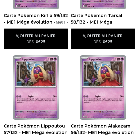
Carte Pokémon Kirlia 59/132
Carte Pokémon Tarsal
- ME1 Méga évolution
58/132 - ME1 Méga
-
Me01 -
Méga Évolution
évolution
-
Me01 - Méga
Évolution
AJOUTER AU PANIER
AJOUTER AU PANIER
DÈS
0
€
25
DÈS
0
€
25
Carte Pokémon Lippoutou
Carte Pokémon Alakazam
57/132 - ME1 Méga évolution
56/132- ME1 Méga évolution
-
Me01 - Méga Évolution
-
Me01 - Méga Évolution