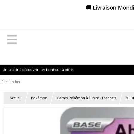
🚚 Livraison Mondi
Un plaisir à découvrir, un bonheur à offrir.
Accueil
Pokémon
Cartes Pokémon à l'unité - Francais
ME01