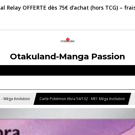
al Relay OFFERTE dès 75€ d’achat (hors TCG) – frais 
Otakuland-Manga Passion
 - Méga évolution
Carte Pokémon Abra 54/132 - ME1 Méga évolution