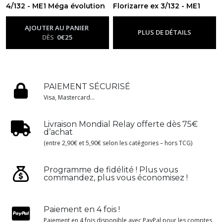
4/132 - ME1 Méga évolution
Florizarre ex 3/132 - ME1
-
Me01 - Méga Évolution
Méga évolution
-
Me01 - Méga
Évolution
AJOUTER AU PANIER
PLUS DE DÉTAILS
DÈS
0
€
25
PAIEMENT SÉCURISÉ
Visa, Mastercard...
Livraison Mondial Relay offerte dès 75€
d’achat
(entre 2,90€ et 5,90€ selon les catégories – hors TCG)
Programme de fidélité ! Plus vous
commandez, plus vous économisez !
Paiement en 4 fois !
Paiement en 4 fois disponible avec PayPal pour les comptes