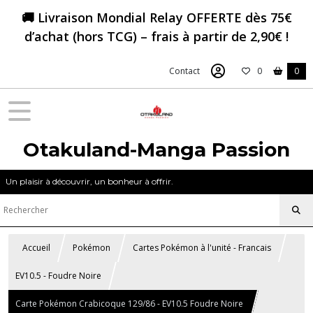
🚚 Livraison Mondial Relay OFFERTE dès 75€
d’achat (hors TCG) – frais à partir de 2,90€ !
Contact
0
0
Otakuland-Manga Passion
Un plaisir à découvrir, un bonheur à offrir.
Accueil
Pokémon
Cartes Pokémon à l'unité - Francais
EV10.5 - Foudre Noire
Carte Pokémon Crabicoque 129/86 - EV10.5 Foudre Noire