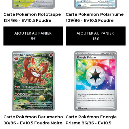
Carte Pokémon Rototaupe
Carte Pokémon Polarhume
124/86 - EV10.5 Foudre
109/86 - EV10.5 Foudre
Noire
Noire
-
Ev10.5 - Foudre Noire
-
Ev10.5 - Foudre Noire
AJOUTER AU PANIER
AJOUTER AU PANIER
5
€
15
€
Carte Pokémon Darumacho
Carte Pokémon Énergie
98/86 - EV10.5 Foudre Noire
Prisme 86/86 - EV10.5
-
Ev10.5 - Foudre Noire
Foudre Noire