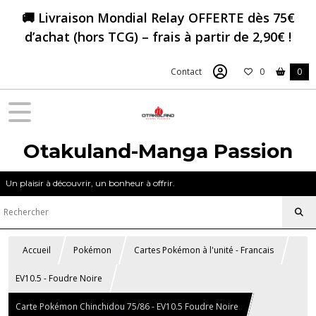
🚚 Livraison Mondial Relay OFFERTE dès 75€
d’achat (hors TCG) – frais à partir de 2,90€ !
Contact
0
0
Otakuland-Manga Passion
Un plaisir à découvrir, un bonheur à offrir.
Accueil
Pokémon
Cartes Pokémon à l'unité - Francais
EV10.5 - Foudre Noire
Carte Pokémon Chinchidou 75/86 - EV10.5 Foudre Noire