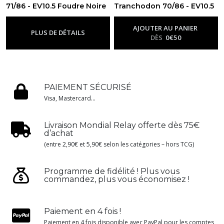
71/86 - EV10.5 Foudre Noire
Tranchodon 70/86 - EV10.5
-
Ev10.5 - Foudre Noire
Foudre Noire
-
Ev10.5 - Foudre
Noire
AJOUTER AU PANIER
PLUS DE DÉTAILS
DÈS
0
€
50
PAIEMENT SÉCURISÉ
Visa, Mastercard...
Livraison Mondial Relay offerte dès 75€
d’achat
(entre 2,90€ et 5,90€ selon les catégories – hors TCG)
Programme de fidélité ! Plus vous
commandez, plus vous économisez !
Paiement en 4 fois !
Paiement en 4 fois disponible avec PayPal pour les comptes