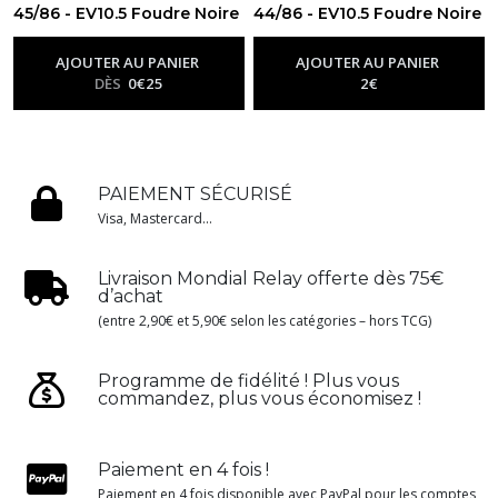
45/86 - EV10.5 Foudre Noire
44/86 - EV10.5 Foudre Noire
-
Ev10.5 - Foudre Noire
-
Ev10.5 - Foudre Noire
AJOUTER AU PANIER
AJOUTER AU PANIER
DÈS
0
€
25
2
€
PAIEMENT SÉCURISÉ
Visa, Mastercard...
Livraison Mondial Relay offerte dès 75€
d’achat
(entre 2,90€ et 5,90€ selon les catégories – hors TCG)
Programme de fidélité ! Plus vous
commandez, plus vous économisez !
Paiement en 4 fois !
Paiement en 4 fois disponible avec PayPal pour les comptes