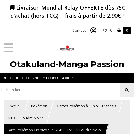
🚚 Livraison Mondial Relay OFFERTE dès 75€
d’achat (hors TCG) – frais à partir de 2,90€ !
Contact
0
0
Otakuland-Manga Passion
Un plaisir à découvrir, un bonheur à offrir.
Accueil
Pokémon
Cartes Pokémon à l'unité - Francais
EV10.5 - Foudre Noire
Carte Pokémon Crabicoque 51/86 - EV10.5 Foudre Noire