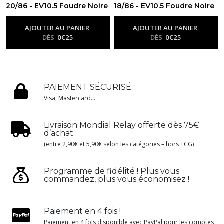
20/86 - EV10.5 Foudre Noire
18/86 - EV10.5 Foudre Noire
-
Ev10.5 - Foudre Noire
-
Ev10.5 - Foudre Noire
AJOUTER AU PANIER
AJOUTER AU PANIER
DÈS
0
€
25
DÈS
0
€
25
PAIEMENT SÉCURISÉ
Visa, Mastercard...
Livraison Mondial Relay offerte dès 75€
d’achat
(entre 2,90€ et 5,90€ selon les catégories – hors TCG)
Programme de fidélité ! Plus vous
commandez, plus vous économisez !
Paiement en 4 fois !
Paiement en 4 fois disponible avec PayPal pour les comptes