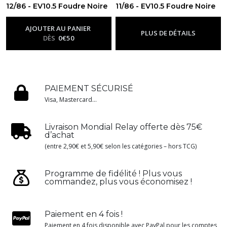
12/86 - EV10.5 Foudre Noire
11/86 - EV10.5 Foudre Noire
-
Ev10.5 - Foudre Noire
-
Ev10.5 - Foudre Noire
AJOUTER AU PANIER
PLUS DE DÉTAILS
DÈS
0
€
50
PAIEMENT SÉCURISÉ
Visa, Mastercard...
Livraison Mondial Relay offerte dès 75€
d’achat
(entre 2,90€ et 5,90€ selon les catégories – hors TCG)
Programme de fidélité ! Plus vous
commandez, plus vous économisez !
Paiement en 4 fois !
Paiement en 4 fois disponible avec PayPal pour les comptes