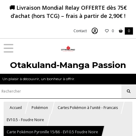
🚚 Livraison Mondial Relay OFFERTE dès 75€
d’achat (hors TCG) – frais à partir de 2,90€ !
Contact
0
0
Otakuland-Manga Passion
Un plaisir à découvrir, un bonheur à offrir.
Accueil
Pokémon
Cartes Pokémon à l'unité - Francais
EV10.5 - Foudre Noire
Carte Pokémon Pyronille 15/86 - EV10.5 Foudre Noire