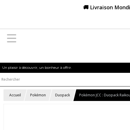
🚚 Livraison Mondi
Un plaisir à découvrir, un bonheur à offrir.
Accueil
Pokémon
Duopack
Pokémon JCC : Duopack Raikou 