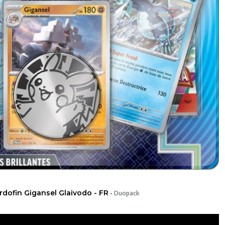
dofin Gigansel Glaivodo - FR
-
Duopack