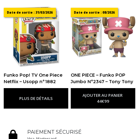
Date de sortie : 31/03/2026
Date de sortie : 08/2026
Funko Pop! TV One Piece
ONE PIECE – Funko POP
Netflix – Usopp n°1882
Jumbo N°2347 – Tony Tony
-
Figurine Funko Pop One Piece
Chopper
-
Figurine Funko Pop
One Piece
AJOUTER AU PANIER
PLUS DE DÉTAILS
44
€
99
PAIEMENT SÉCURISÉ
Visa, Mastercard...