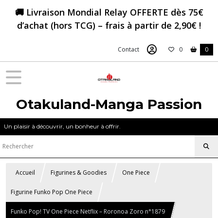
🚚 Livraison Mondial Relay OFFERTE dès 75€
d’achat (hors TCG) – frais à partir de 2,90€ !
Contact
0
0
Otakuland-Manga Passion
Un plaisir à découvrir, un bonheur à offrir.
Accueil
Figurines & Goodies
One Piece
Figurine Funko Pop One Piece
Funko Pop! TV One Piece Netflix – Roronoa Zoro n°1879