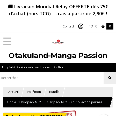
🚚 Livraison Mondial Relay OFFERTE dès 75€
d’achat (hors TCG) – frais à partir de 2,90€ !
Contact
0
0
Otakuland-Manga Passion
Un plaisir à découvrir, un bonheur à offrir.
Accueil
Pokémon
Bundle
Bundle : 1 Duopack ME2.5 + 1 Tripack ME2.5 + 1 Collection journée
Pokémon + Sleeves salamèche