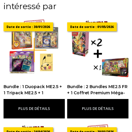
intéressé par
Date de sortie : 30/01/2026
Date de sortie : 01/05/2026
Bundle : 1 Duopack ME2.5 +
Bundle : 2 Bundles ME2.5 FR
1 Tripack ME2.5 + 1
+ 1 Coffret Premium Méga-
Collection journée
Zygarde-ex - FR
-
Bundle
Pokémon + Sleeves
PLUS DE DÉTAILS
PLUS DE DÉTAILS
Pikachu
-
Bundle
Date de sortie : 24/04/2026
Date de sortie : 30/01/2026