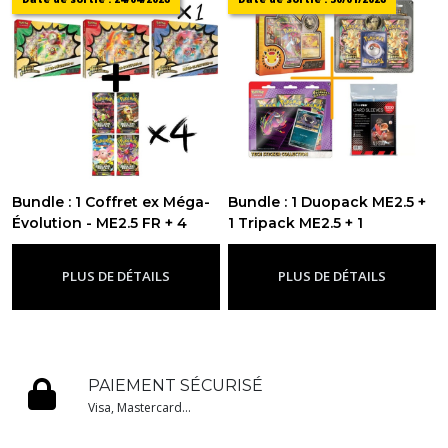
Bundle : 1 Coffret ex Méga-
Bundle : 1 Duopack ME2.5 +
Évolution - ME2.5 FR + 4
1 Tripack ME2.5 + 1
Boosters en loose ME3 FR
Collection journée
-
Bundle
Pokémon + 1000 sleeves
PLUS DE DÉTAILS
PLUS DE DÉTAILS
-
Bundle
PAIEMENT SÉCURISÉ
Visa, Mastercard...