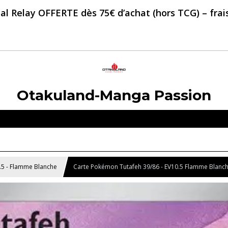
al Relay OFFERTE dès 75€ d’achat (hors TCG) – frais 
Otakuland-Manga Passion
.5 - Flamme Blanche
Carte Pokémon Tutafeh 39/86 - EV10.5 Flamme Blanc