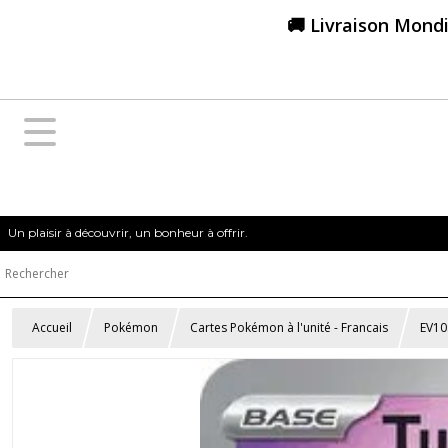
🚚 Livraison Mondi
Un plaisir à découvrir, un bonheur à offrir.
Accueil
Pokémon
Cartes Pokémon à l'unité - Francais
EV10