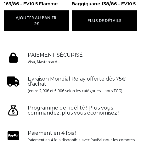
163/86 - EV10.5 Flamme
Baggiguane 138/86 - EV10.5
Blanche
Flamme Blanche
-
Ev10.5 - Flamme
-
Ev10.5 -
Blanche
Flamme Blanche
AJOUTER AU PANIER
PLUS DE DÉTAILS
2
€
PAIEMENT SÉCURISÉ
Visa, Mastercard...
Livraison Mondial Relay offerte dès 75€
d’achat
(entre 2,90€ et 5,90€ selon les catégories – hors TCG)
Programme de fidélité ! Plus vous
commandez, plus vous économisez !
Paiement en 4 fois !
Paiement en 4 fois disponible avec PayPal pour les comptes