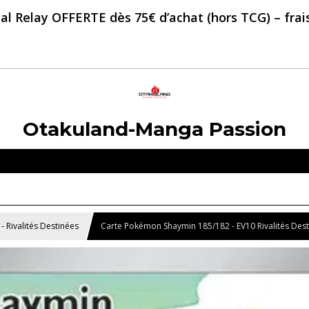
al Relay OFFERTE dès 75€ d’achat (hors TCG) – frais 
Otakuland-Manga Passion
- Rivalités Destinées
Carte Pokémon Shaymin 185/182 - EV10 Rivalités Des