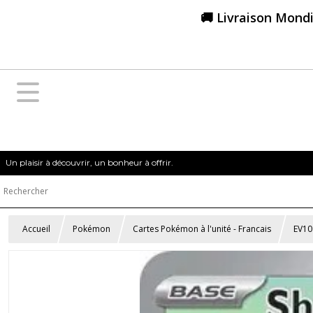
🚚 Livraison Mondi
Un plaisir à découvrir, un bonheur à offrir.
Accueil
Pokémon
Cartes Pokémon à l'unité - Francais
EV10 