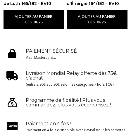
de Luth 165/182 - EV10
d'Énergie 164/182 - EV10
Rivalités Destinées
Rivalités Destinées
-
Ev10 -
-
Ev10 -
Rivalités Destinées
Rivalités Destinées
AJOUTER AU PANIER
AJOUTER AU PANIER
DÈS
0
€
25
DÈS
0
€
25
PAIEMENT SÉCURISÉ
Visa, Mastercard...
Livraison Mondial Relay offerte dès 75€
d’achat
(entre 2,90€ et 5,90€ selon les catégories – hors TCG)
Programme de fidélité ! Plus vous
commandez, plus vous économisez !
Paiement en 4 fois !
Paiement en 4 fois disponible avec PayPal pour les comptes