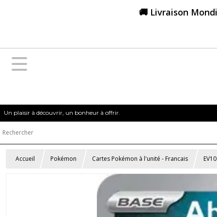
🚚 Livraison Mondi
Un plaisir à découvrir, un bonheur à offrir.
Accueil
Pokémon
Cartes Pokémon à l'unité - Francais
EV10 