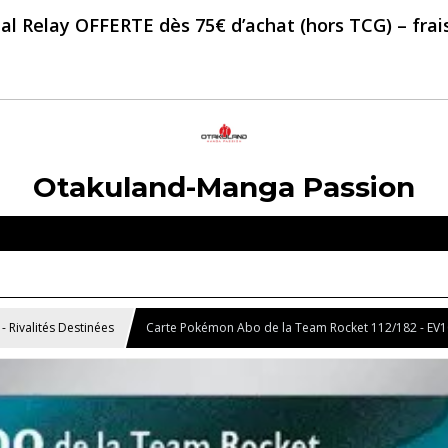
al Relay OFFERTE dès 75€ d’achat (hors TCG) – frais 
Otakuland-Manga Passion
- Rivalités Destinées
Carte Pokémon Abo de la Team Rocket 112/182 - EV10