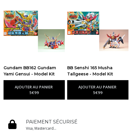
Gundam BB162 Gundam
BB Senshi 165 Musha
Yami Gensui - Model Kit
Tallgeese - Model Kit
Bandai
Bandai
-
Maquettes Gundam Sd &
-
Maquettes Gundam Sd &
Entry Grade
Entry Grade
AJOUTER AU PANIER
AJOUTER AU PANIER
5
€
99
5
€
99
PAIEMENT SÉCURISÉ
Visa, Mastercard...