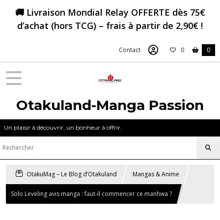
🚚 Livraison Mondial Relay OFFERTE dès 75€
d’achat (hors TCG) – frais à partir de 2,90€ !
Contact
0
0
Otakuland-Manga Passion
Un plaisir à découvrir, un bonheur à offrir.
OtakuMag – Le Blog d’Otakuland
Mangas & Anime
Solo Leveling avis manga : faut-il commencer ce manhwa ?