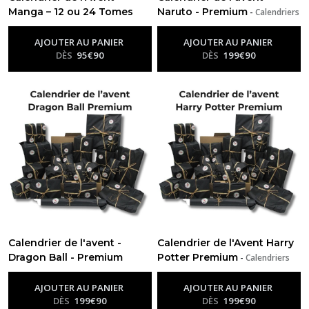
Manga – 12 ou 24 Tomes
Naruto - Premium
-
Calendriers
De L’avent Personnalisés Par
uniques à découvrir
Otakuland
-
Calendriers De L’avent
AJOUTER AU PANIER
AJOUTER AU PANIER
Personnalisés Par Otakuland
DÈS
95
€
90
DÈS
199
€
90
Calendrier de l'avent -
Calendrier de l'Avent Harry
Dragon Ball - Premium
Potter Premium
-
Calendriers
-
Calendriers De L’avent
De L’avent Personnalisés Par
Personnalisés Par Otakuland
Otakuland
AJOUTER AU PANIER
AJOUTER AU PANIER
DÈS
199
€
90
DÈS
199
€
90