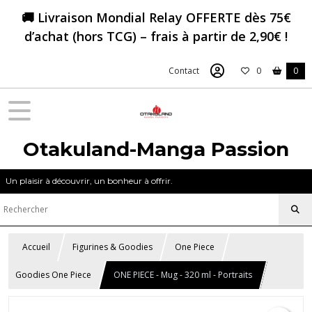
🚚 Livraison Mondial Relay OFFERTE dès 75€
d’achat (hors TCG) – frais à partir de 2,90€ !
Contact
0
0
Otakuland-Manga Passion
Un plaisir à découvrir, un bonheur à offrir.
Accueil
Figurines & Goodies
One Piece
Goodies One Piece
ONE PIECE - Mug - 320 ml - Portraits