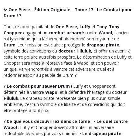
✨ One Piece - Édition Originale - Tome 17 : Le Combat pour
Drum ! ?
Dans ce tome palpitant de
One Piece
,
Luffy
et
Tony-Tony
Chopper
engagent un
combat acharné
contre
Wapol
, l'ancien
roi tyrannique qui a lâchement abandonné son royaume de
Drum
. Leur mission est claire : protéger le
drapeau pirate
,
symbole des convictions du
docteur Hiluluk
, et offrir un avenir à
cette terre polaire autrefois prospère. La détermination de Luffy et
Chopper sera mise à l’épreuve face à Wapol et son pouvoir
unique. Parviendront-ils à vaincre cet adversaire cruel et à
redonner espoir au peuple de Drum ?
?
Le combat pour sauver Drum !
Luffy et Chopper sont
déterminés à vaincre
Wapol
et à défendre l'héritage du docteur
Hiluluk
. Le drapeau pirate représente bien plus qu’un simple
emblème, c’est un symbole de liberté et de convictions qui doit
être protégé à tout prix.
?
Ce que vous découvrirez dans ce tome :
•
Le duel contre
Wapol
: Luffy et Chopper doivent affronter un adversaire
redoutable avec des pouvoirs uniques. •
Le drapeau pirate
: