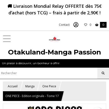
🚚 Livraison Mondial Relay OFFERTE dès 75€
d’achat (hors TCG) – frais à partir de 2,90€ !
Contact
0
0
Otakuland-Manga Passion
Un plaisir à découvrir, un bonheur à offrir.
Accueil
Manga
One Piece
ONE PIECE - Edition originale - Tome 17