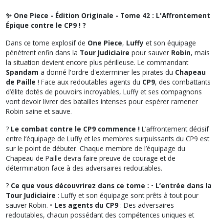
✨ One Piece - Édition Originale - Tome 42 : L'Affrontement
Épique contre le CP9 ! ?
Dans ce tome explosif de
One Piece
,
Luffy
et son équipage
pénètrent enfin dans la
Tour Judiciaire
pour sauver
Robin
, mais
la situation devient encore plus périlleuse. Le commandant
Spandam
a donné l'ordre d'exterminer les pirates du
Chapeau
de Paille
! Face aux redoutables agents du
CP9
, des combattants
d’élite dotés de pouvoirs incroyables, Luffy et ses compagnons
vont devoir livrer des batailles intenses pour espérer ramener
Robin saine et sauve.
?
Le combat contre le CP9 commence !
L’affrontement décisif
entre l’équipage de Luffy et les membres surpuissants du CP9 est
sur le point de débuter. Chaque membre de l’équipage du
Chapeau de Paille devra faire preuve de courage et de
détermination face à des adversaires redoutables.
?
Ce que vous découvrirez dans ce tome :
•
L’entrée dans la
Tour Judiciaire
: Luffy et son équipage sont prêts à tout pour
sauver Robin. •
Les agents du CP9
: Des adversaires
redoutables, chacun possédant des compétences uniques et