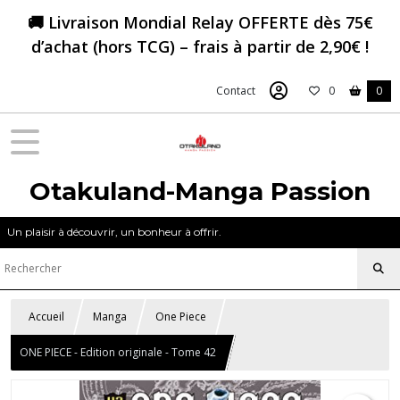
🚚 Livraison Mondial Relay OFFERTE dès 75€
d’achat (hors TCG) – frais à partir de 2,90€ !
Contact
0
0
Otakuland-Manga Passion
Un plaisir à découvrir, un bonheur à offrir.
Accueil
Manga
One Piece
ONE PIECE - Edition originale - Tome 42