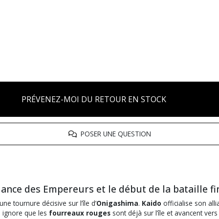
PRÉVENEZ-MOI DU RETOUR EN STOCK
POSER UNE QUESTION
liance des Empereurs et le début de la bataille fin
e tournure décisive sur l’île d’
Onigashima
.
Kaido
officialise son al
l ignore que les
fourreaux rouges
sont déjà sur l’île et avancent vers