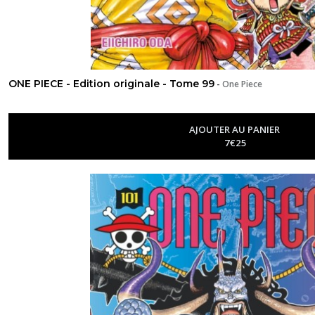
ONE PIECE - Edition originale - Tome 99
-
One Piece
AJOUTER AU PANIER
7
€
25