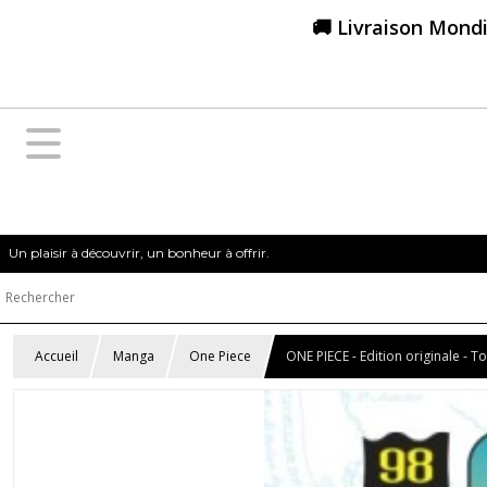
🚚 Livraison Mondi
Un plaisir à découvrir, un bonheur à offrir.
Accueil
Manga
One Piece
ONE PIECE - Edition originale - 