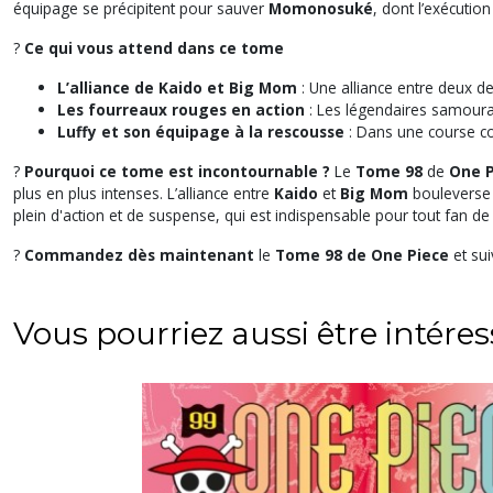
équipage se précipitent pour sauver
Momonosuké
, dont l’exécutio
?
Ce qui vous attend dans ce tome
L’alliance de Kaido et Big Mom
: Une alliance entre deux d
Les fourreaux rouges en action
: Les légendaires samouraïs
Luffy et son équipage à la rescousse
: Dans une course c
?
Pourquoi ce tome est incontournable ?
Le
Tome 98
de
One P
plus en plus intenses. L’alliance entre
Kaido
et
Big Mom
bouleverse 
plein d'action et de suspense, qui est indispensable pour tout fan d
?
Commandez dès maintenant
le
Tome 98 de One Piece
et sui
Vous pourriez aussi être intére