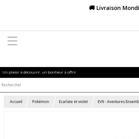
🚚 Livraison Mondi
Un plaisir à découvrir, un bonheur à offrir.
Accueil
Pokémon
Ecarlate et violet
EV9 - Aventures Ensemb