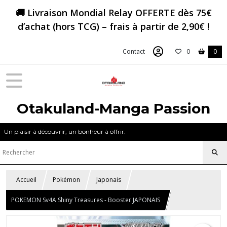
🚚 Livraison Mondial Relay OFFERTE dès 75€
d’achat (hors TCG) – frais à partir de 2,90€ !
Contact
0
0
Otakuland-Manga Passion
Un plaisir à découvrir, un bonheur à offrir.
Accueil
Pokémon
Japonais
POKEMON Sv4A Shiny Treasures - Booster JAPONAIS