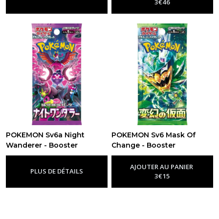
3
€
46
POKEMON Sv6a Night
POKEMON Sv6 Mask Of
Wanderer - Booster
Change - Booster
JAPONAIS
JAPONAIS
-
Japonais
-
Japonais
AJOUTER AU PANIER
PLUS DE DÉTAILS
3
€
15