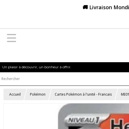
🚚 Livraison Mondi
Un plaisir à découvrir, un bonheur à offrir.
Accueil
Pokémon
Cartes Pokémon à l'unité - Francais
ME01