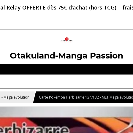
al Relay OFFERTE dès 75€ d’achat (hors TCG) – frais 
Otakuland-Manga Passion
 - Méga évolution
Carte Pokémon Herbizarre 134/132 - ME1 Méga évoluti