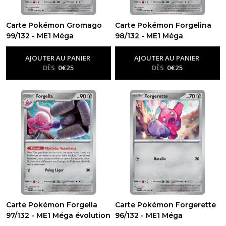
Carte Pokémon Gromago
Carte Pokémon Forgelina
99/132 - ME1 Méga
98/132 - ME1 Méga
évolution
évolution
-
Me01 - Méga
-
Me01 - Méga
Évolution
Évolution
AJOUTER AU PANIER
AJOUTER AU PANIER
DÈS
0
€
25
DÈS
0
€
25
Carte Pokémon Forgella
Carte Pokémon Forgerette
97/132 - ME1 Méga évolution
96/132 - ME1 Méga
-
Me01 - Méga Évolution
évolution