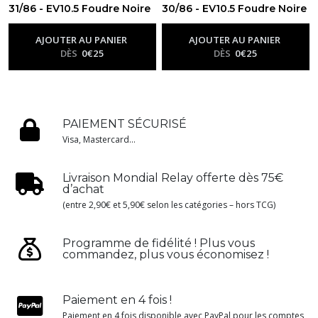
31/86 - EV10.5 Foudre Noire
30/86 - EV10.5 Foudre Noire
-
Ev10.5 - Foudre Noire
-
Ev10.5 - Foudre Noire
AJOUTER AU PANIER
AJOUTER AU PANIER
DÈS
0
€
25
DÈS
0
€
25
PAIEMENT SÉCURISÉ
Visa, Mastercard...
Livraison Mondial Relay offerte dès 75€
d’achat
(entre 2,90€ et 5,90€ selon les catégories – hors TCG)
Programme de fidélité ! Plus vous
commandez, plus vous économisez !
Paiement en 4 fois !
Paiement en 4 fois disponible avec PayPal pour les comptes