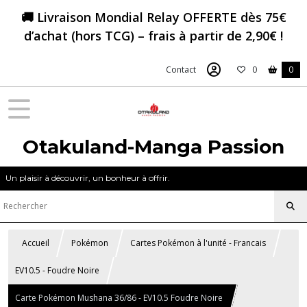
🚚 Livraison Mondial Relay OFFERTE dès 75€
d’achat (hors TCG) – frais à partir de 2,90€ !
Contact
0
0
Otakuland-Manga Passion
Un plaisir à découvrir, un bonheur à offrir.
Accueil
Pokémon
Cartes Pokémon à l'unité - Francais
EV10.5 - Foudre Noire
Carte Pokémon Mushana 36/86 - EV10.5 Foudre Noire