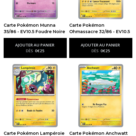
Carte Pokémon Munna
Carte Pokémon
35/86 - EV10.5 Foudre Noire
Ohmassacre 32/86 - EV10.5
-
Ev10.5 - Foudre Noire
Foudre Noire
-
Ev10.5 - Foudre
Noire
AJOUTER AU PANIER
AJOUTER AU PANIER
DÈS
0
€
25
DÈS
0
€
25
Carte Pokémon Lampéroie
Carte Pokémon Anchwatt