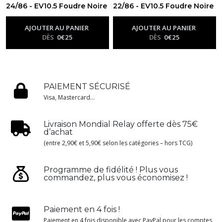
24/86 - EV10.5 Foudre Noire
22/86 - EV10.5 Foudre Noire
-
Ev10.5 - Foudre Noire
-
Ev10.5 - Foudre Noire
AJOUTER AU PANIER
AJOUTER AU PANIER
DÈS
0
€
25
DÈS
0
€
25
PAIEMENT SÉCURISÉ
Visa, Mastercard...
Livraison Mondial Relay offerte dès 75€
d’achat
(entre 2,90€ et 5,90€ selon les catégories – hors TCG)
Programme de fidélité ! Plus vous
commandez, plus vous économisez !
Paiement en 4 fois !
Paiement en 4 fois disponible avec PayPal pour les comptes