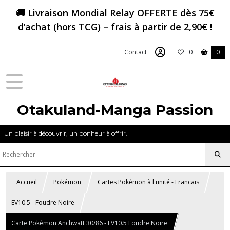
🚚 Livraison Mondial Relay OFFERTE dès 75€
d’achat (hors TCG) – frais à partir de 2,90€ !
Contact
0
0
Otakuland-Manga Passion
Un plaisir à découvrir, un bonheur à offrir.
Accueil
Pokémon
Cartes Pokémon à l'unité - Francais
EV10.5 - Foudre Noire
Carte Pokémon Anchwatt 30/86 - EV10.5 Foudre Noire