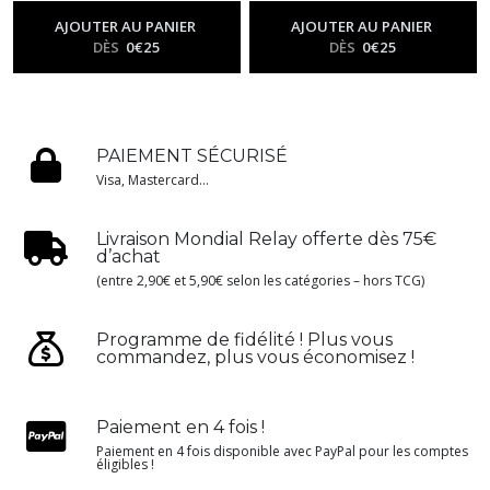
Blanche
Blanche
-
Ev10.5 - Flamme
-
Ev10.5 - Flamme
Blanche
Blanche
AJOUTER AU PANIER
AJOUTER AU PANIER
DÈS
0
€
25
DÈS
0
€
25
PAIEMENT SÉCURISÉ
Visa, Mastercard...
Livraison Mondial Relay offerte dès 75€
d’achat
(entre 2,90€ et 5,90€ selon les catégories – hors TCG)
Programme de fidélité ! Plus vous
commandez, plus vous économisez !
Paiement en 4 fois !
Paiement en 4 fois disponible avec PayPal pour les comptes
éligibles !