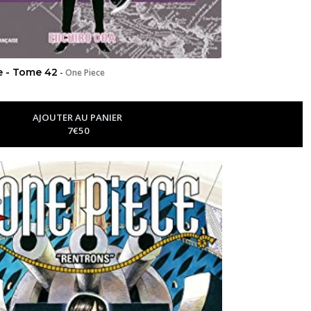
le - Tome 42
-
One Piece
AJOUTER AU PANIER
7
€
50