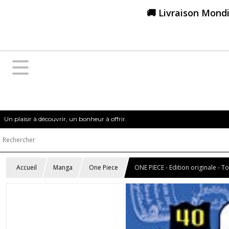
🚚 Livraison Mondi
Un plaisir à découvrir, un bonheur à offrir.
Accueil
Manga
One Piece
ONE PIECE - Edition originale - 