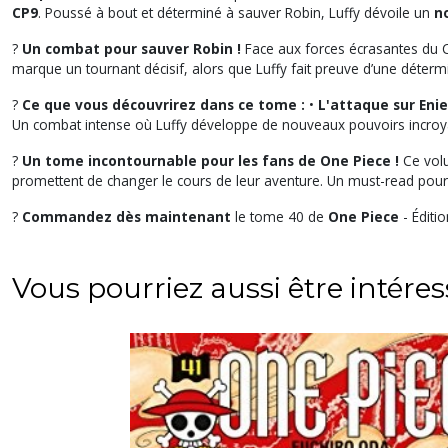
CP9
. Poussé à bout et déterminé à sauver Robin, Luffy dévoile un
n
?
Un combat pour sauver Robin !
Face aux forces écrasantes du CP
marque un tournant décisif, alors que Luffy fait preuve d’une détermin
?
Ce que vous découvrirez dans ce tome :
•
L'attaque sur Eni
Un combat intense où Luffy développe de nouveaux pouvoirs incroy
?
Un tome incontournable pour les fans de One Piece !
Ce volu
promettent de changer le cours de leur aventure. Un must-read pour
?
Commandez dès maintenant
le tome 40 de
One Piece
- Éditi
Vous pourriez aussi être intére